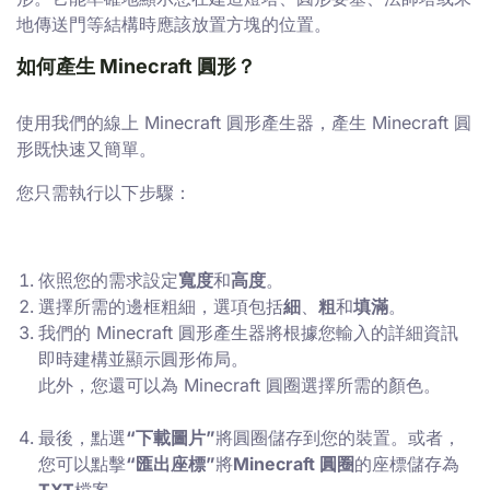
地傳送門等結構時應該放置方塊的位置。
如何產生 Minecraft 圓形？
使用我們的線上 Minecraft 圓形產生器，產生 Minecraft 圓
形既快速又簡單。
您只需執行以下步驟：
依照您的需求設定
寬度
和
高度
。
選擇所需的邊框粗細，選項包括
細
、
粗
和
填滿
。
我們的 Minecraft 圓形產生器將根據您輸入的詳細資訊
即時建構並顯示圓形佈局。
此外，您還可以為 Minecraft 圓圈選擇所需的顏色。
最後，點選
“下載圖片”
將圓圈儲存到您的裝置。或者，
您可以點擊
“匯出座標”
將
Minecraft 圓圈
的座標儲存為