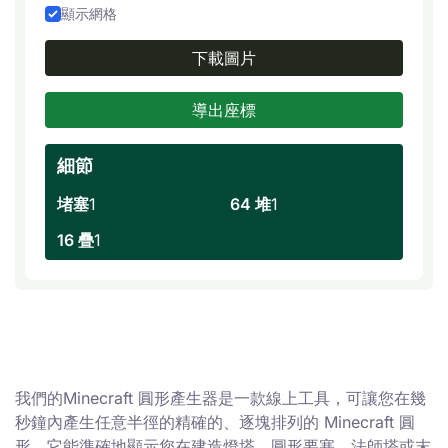
顯示網格
下載圖片
導出座標
細節
堵塞
1
64 堆
1
16 疊
1
我們的Minecraft 圓形產生器是一款線上工具，可讓您在幾
秒鐘內產生任意半徑的精確的、逐塊排列的 Minecraft 圓
形。它能準確地顯示您在建造燈塔、圓形要塞、法師塔或末