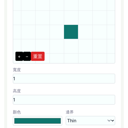
+
−
重置
寬度
高度
顏色
邊界